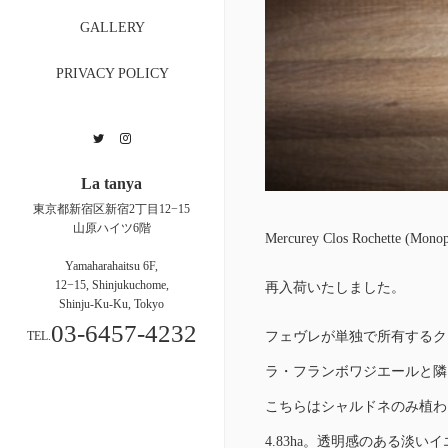
GALLERY
PRIVACY POLICY
Twitter
Instagram
La tanya
東京都新宿区新宿2丁目12−15
山原ハイツ6階
Mercurey Clos Rochette
Yamaharahaitsu 6F,
12−15, Shinjukuchome,
再入荷いたしました。
Shinju-Ku-Ku, Tokyo
03-6457-4232
TEL.
フェヴレが単独で所有するク
ラ・フランボワジエールと隣
こちらはシャルドネのみ植わ
4.83ha。透明感のある淡い