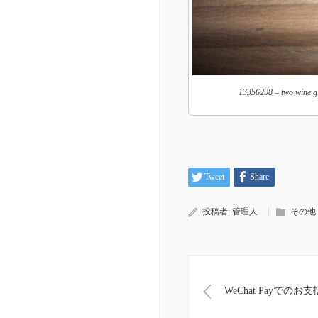
13356298 – two wine g
Tweet
Share
投稿者:
管理人
その他
WeChat Payで