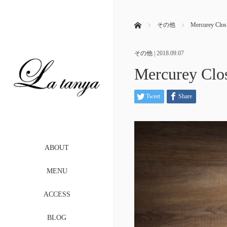
ホーム
その他
Mercurey C
その他
|
2018.09.07
Mercurey 
Tweet
Share
ABOUT
MENU
ACCESS
BLOG