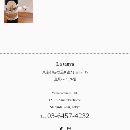
La tanya
東京都新宿区新宿2丁目12−15
山原ハイツ6階
Yamaharahaitsu 6F,
12−15, Shinjukuchome,
Shinju-Ku-Ku, Tokyo
03-6457-4232
TEL.
Twitter
Instagram