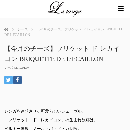
me
ホーム
チーズ
【今月のチーズ】ブリケット ド レカイヨン BRIQUETTE
DE L’ECAILLON
【今月のチーズ】ブリケット ド レカイ
ヨン BRIQUETTE DE L’ECAILLON
チーズ
|
2019.04.30
レンガを連想させる可愛らしいシェーヴル、
「ブリケット・ド・レカイヨン」の生まれ故郷は、
ベルギー国境、ノール・パ・ド・カレ圏。