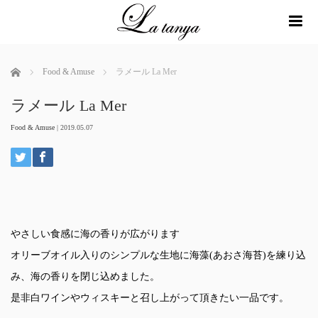
me
ホーム
Food & Amuse
ラメール La Mer
ラメール La Mer
Food & Amuse
|
2019.05.07
やさしい食感に海の香りが広がります
オリーブオイル入りのシンプルな生地に海藻(あおさ海苔)を練り込
み、海の香りを閉じ込めました。
是非白ワインやウィスキーと召し上がって頂きたい一品です。