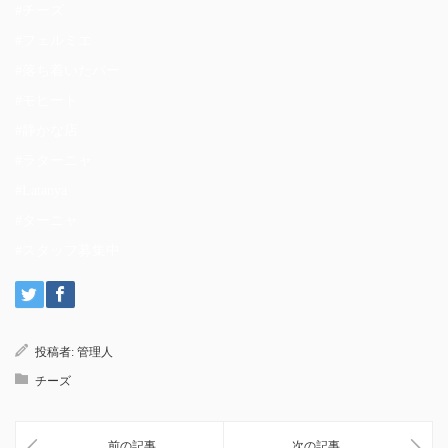
#チーズ
#フェルミエ
#落ち着いたバー
#モヒート
#静かな店
#ラターニャ
#Latanya
#ターニャ
#スタッフ募集中
投稿者:
管理人
チーズ
前の記事
次の記事