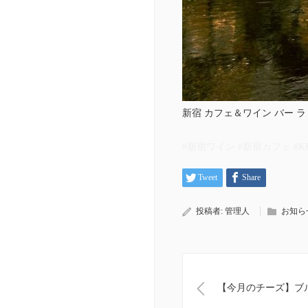
新宿 カフェ＆ワイン バー ラ ターニャ
#新宿ワイン #新宿カフェ #K
Tweet
Share
投稿者:
管理人
お知ら
【今月のチーズ】ブル デ