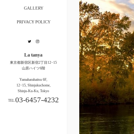
GALLERY
PRIVACY POLICY
Twitter
Instagram
La tanya
東京都新宿区新宿2丁目12−15
山原ハイツ6階
Yamaharahaitsu 6F,
12−15, Shinjukuchome,
Shinju-Ku-Ku, Tokyo
03-6457-4232
TEL.