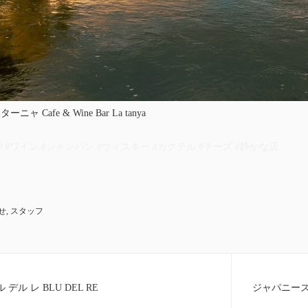
 Cafe & Wine Bar La tanya
P #ワイン #シャンパン #ウィスキー #カクテル #チーズ #静かな店
せ
,
スタッフ
ル レ BLU DEL RE
ジャパニー