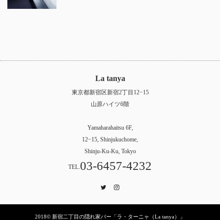
La tanya
東京都新宿区新宿2丁目12−15
山原ハイツ6階
Yamaharahaitsu 6F,
12−15, Shinjukuchome,
Shinju-Ku-Ku, Tokyo
03-6457-4232
TEL.
Twitter
Instagram
2018© 新宿二丁目の隠れ家バー「ラ・ターニャ（La tanya）」