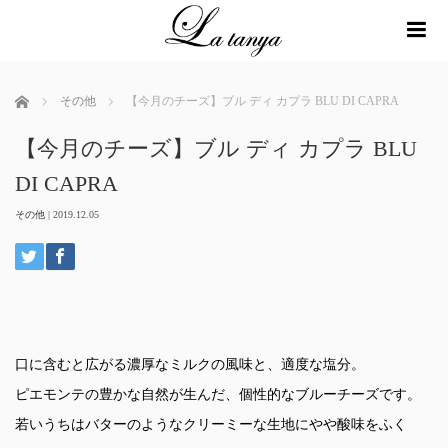
me
ホーム
その他
【今月のチーズ】ブル ディ カプラ BLU DI CAPRA
【今月のチーズ】ブル ディ カプラ BLU
DI CAPRA
その他
|
2019.12.05
口に含むと広がる濃厚なミルクの風味と、適度な塩分。
ピエモンテの豊かな自然が生んだ、個性的なブルーチーズです。
若いうちはバターのようなクリーミーな生地にやや酸味をふく