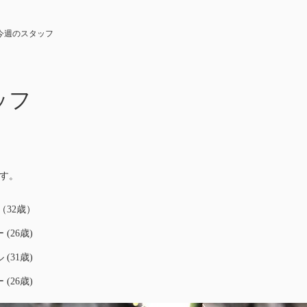
今週のスタッフ
ッフ
す。
（32歳）
(26歳)
(31歳)
(26歳)