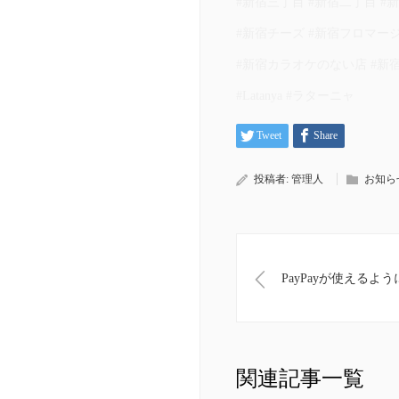
#新宿三丁目 #新宿二丁目 #
#新宿チーズ #新宿フロマージ
#新宿カラオケのない店 #新宿
#Latanya #ラターニャ
Tweet
Share
投稿者:
管理人
お知ら
PayPayが使えるよ
関連記事一覧