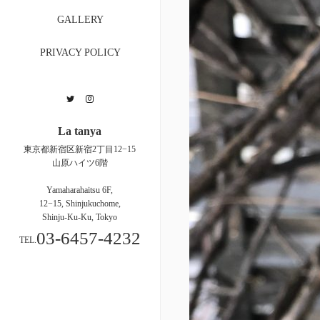
GALLERY
PRIVACY POLICY
Twitter
Instagram
La tanya
東京都新宿区新宿2丁目12−15
山原ハイツ6階
Yamaharahaitsu 6F,
12−15, Shinjukuchome,
Shinju-Ku-Ku, Tokyo
03-6457-4232
TEL.