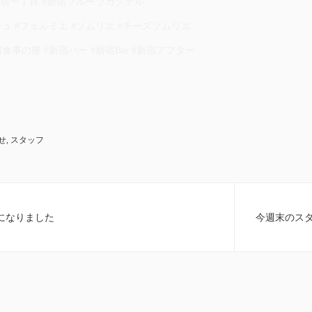
新宿一丁目 #新宿フルーツカクテル
ュ #フェルミエ #ソムリエ #チーズソムリエ
食事の後 #新宿バー #新宿Bar #新宿アフター
せ
,
スタッフ
うになりました
今週末のス