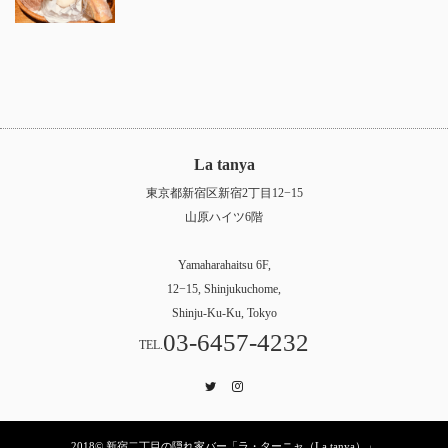
La tanya
東京都新宿区新宿2丁目12−15
山原ハイツ6階
Yamaharahaitsu 6F,
12−15, Shinjukuchome,
Shinju-Ku-Ku, Tokyo
03-6457-4232
TEL.
Twitter
Instagram
2018© 新宿二丁目の隠れ家バー「ラ・ターニャ（La tanya）」