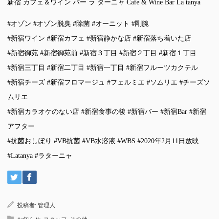
新宿 カフェ＆ワイン バー ラ ターニャ Cafe & Wine Bar La tanya
#オゾン #オゾン脱臭 #除菌 #オーニット #剛腕
#新宿ワイン #新宿カフェ #新宿静かな店 #新宿落ち着いた店
#新宿御苑 #新宿御苑前 #新宿３丁目 #新宿２丁目 #新宿１丁目
#新宿三丁目 #新宿二丁目 #新宿一丁目 #新宿フルーツカクテル
#新宿チーズ #新宿フロマージュ #フェルミエ #ソムリエ #チーズソ
ムリエ
#新宿カラオケのない店 #新宿食事の後 #新宿バー #新宿Bar #新宿
アフター
#抗菌おしぼり #VB抗菌 #VB水溶液 #WBS #2020年2月11日放映
#Latanya #ラターニャ
投稿者:
管理人