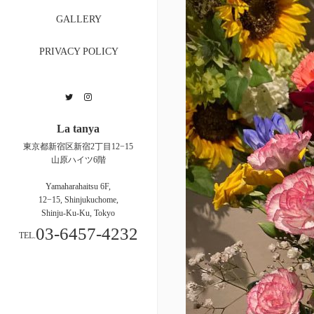
GALLERY
PRIVACY POLICY
Twitter
Instagram
La tanya
東京都新宿区新宿2丁目12−15
山原ハイツ6階
Yamaharahaitsu 6F,
12−15, Shinjukuchome,
Shinju-Ku-Ku, Tokyo
03-6457-4232
TEL.