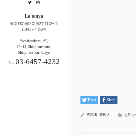
Twitter
Instagram
La tanya
東京都新宿区新宿2丁目12−15
山原ハイツ6階
Yamaharahaitsu 6F,
12−15, Shinjukuchome,
Shinju-Ku-Ku, Tokyo
03-6457-4232
TEL.
Tweet
Share
投稿者:
管理人
お知ら