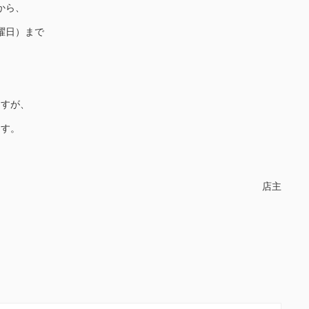
から、
曜日）まで
）
ますが、
ます。
店主