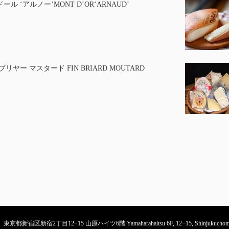
ール ‘アルノー’MONT D’OR‘ARNAUD’
ブリヤー マスタード FIN BRIARD MOUTARD
東京都新宿区新宿2丁目12−15 山原ハイツ6階 Yamaharahaitsu 6F, 12−15, Shinjukuchome, S