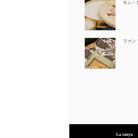
モン・ド
ファン 
La tanya