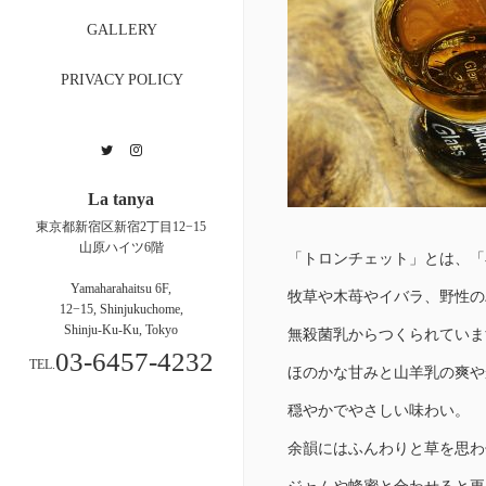
GALLERY
PRIVACY POLICY
Twitter
Instagram
La tanya
東京都新宿区新宿2丁目12−15
山原ハイツ6階
「トロンチェット」とは、「
Yamaharahaitsu 6F,
牧草や木苺やイバラ、野性の
12−15, Shinjukuchome,
Shinju-Ku-Ku, Tokyo
無殺菌乳からつくられていま
03-6457-4232
TEL.
ほのかな甘みと山羊乳の爽や
穏やかでやさしい味わい。
余韻にはふんわりと草を思わ