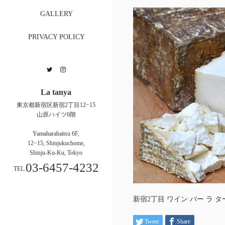
GALLERY
PRIVACY POLICY
Twitter
Instagram
La tanya
東京都新宿区新宿2丁目12−15
山原ハイツ6階
Yamaharahaitsu 6F,
12−15, Shinjukuchome,
Shinju-Ku-Ku, Tokyo
03-6457-4232
TEL.
新宿2丁目 ワイン バー ラ ターニャ
Tweet
Share