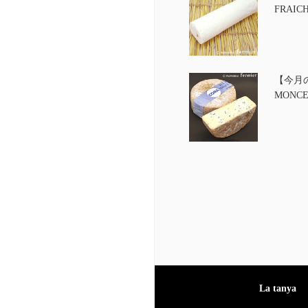
FRAIC
【今月の
MONCE
La tanya