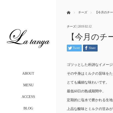
ホーム
チーズ
【今月のチーズ
チーズ
|
2019.02.12
【今月のチー
Tweet
Share
ゴツッとした朴訥なイメージ
その中身はミルクの旨味をた
ABOUT
とても繊細な味わいです。
MENU
最低60日の熟成期間中、
ACCESS
定期的に塩水で磨かれる生地
BLOG
上品な酸味とミルクの甘みが