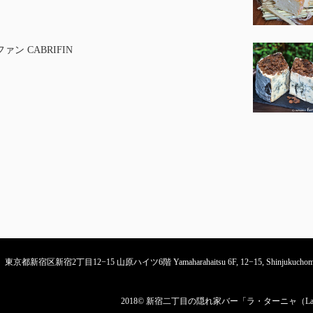
ァン CABRIFIN
東京都新宿区新宿2丁目12−15 山原ハイツ6階 Yamaharahaitsu 6F, 12−15, Shinjukuchome, S
2018© 新宿二丁目の隠れ家バー「ラ・ターニャ（La t