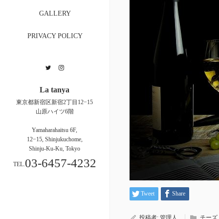
GALLERY
PRIVACY POLICY
Twitter
Instagram
La tanya
東京都新宿区新宿2丁目12−15
山原ハイツ6階
Yamaharahaitsu 6F,
12−15, Shinjukuchome,
Shinju-Ku-Ku, Tokyo
03-6457-4232
TEL.
Tweet
Share
投稿者:
管理人
チーズ