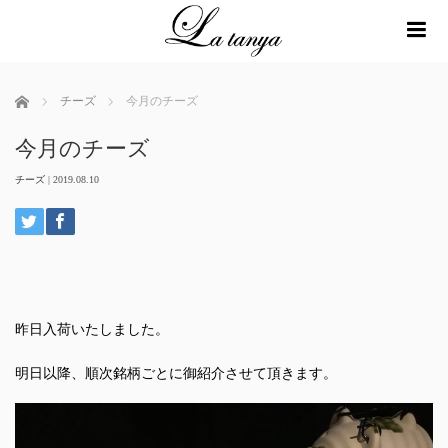
me
ホーム
チーズ
今月のチーズ
今月のチーズ
チーズ
|
2019.08.10
昨日入荷いたしました。
明日以降、順次銘柄ごとに御紹介させて頂きます。