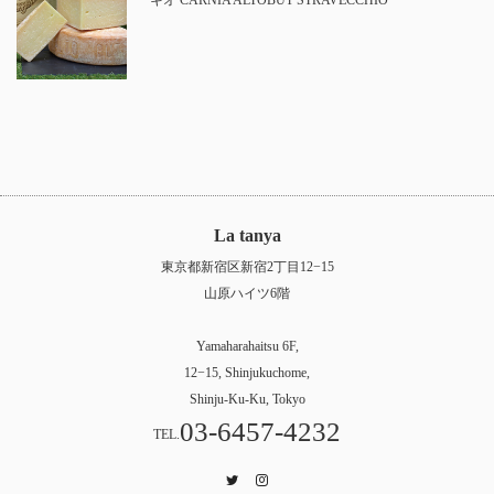
キオ CARNIA ALTOBUT STRAVECCHIO
La tanya
東京都新宿区新宿2丁目12−15
山原ハイツ6階
Yamaharahaitsu 6F,
12−15, Shinjukuchome,
Shinju-Ku-Ku, Tokyo
03-6457-4232
TEL.
Twitter
Instagram