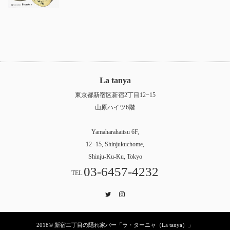
La tanya
東京都新宿区新宿2丁目12−15
山原ハイツ6階
Yamaharahaitsu 6F,
12−15, Shinjukuchome,
Shinju-Ku-Ku, Tokyo
03-6457-4232
TEL.
Twitter
Instagram
2018© 新宿二丁目の隠れ家バー「ラ・ターニャ（La tanya）」